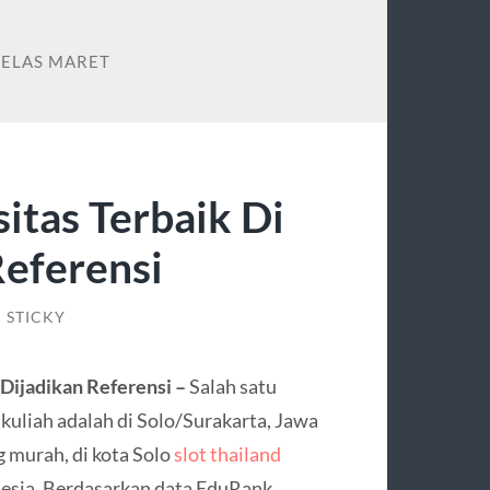
BELAS MARET
itas Terbaik Di
Referensi
/
STICKY
 Dijadikan Referensi –
Salah satu
kuliah adalah di Solo/Surakarta, Jawa
g murah, di kota Solo
slot thailand
nesia. Berdasarkan data EduRank,