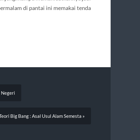
ermalam di pantai ini memakai tenda
 Negeri
Teori Big Bang : Asal Usul Alam Semesta »