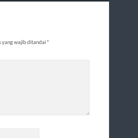
 yang wajib ditandai
*