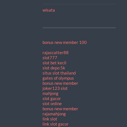
wisata
bonus new member 100
rajascatter88
slot777
slot bet kecil
slot depo 5k
situs slot thailand
gates of olympus
bonus new member
joker123 slot
mahjong
slot gacor
slot online
bonus new member
rajamahjong
link slot
link slot gacor