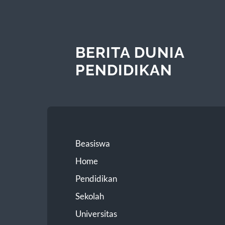
BERITA DUNIA
PENDIDIKAN
Beasiswa
Home
Pendidikan
Sekolah
Universitas