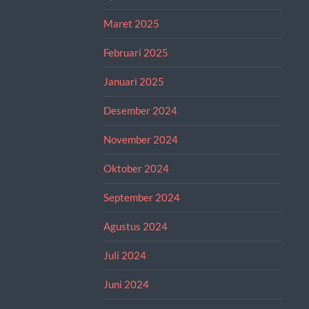
Maret 2025
Februari 2025
Januari 2025
Desember 2024
November 2024
Oktober 2024
September 2024
Agustus 2024
Juli 2024
Juni 2024