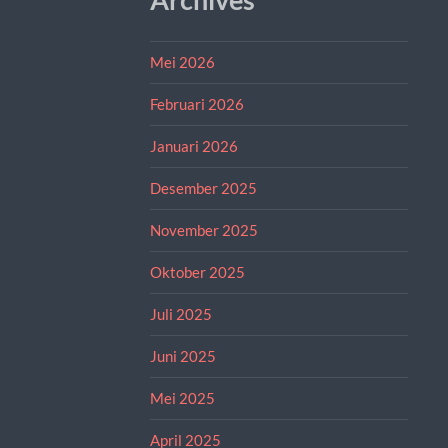
Mei 2026
Februari 2026
Januari 2026
Desember 2025
November 2025
Oktober 2025
Juli 2025
Juni 2025
Mei 2025
April 2025