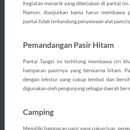
Kegiatan menarik yang dikerjakan di pantai ini
Namun, dianjurkan kamu harus membawa per
pantai tidak terkandung penyewaan alat pancin
Pemandangan Pasir Hitam
Pantai Tangsi ini terhitung membawa ciri 
hamparan pasirnya yang berwarna hitam. P
dengan tekstur yang cukup lembut dan bersi
digunakan oleh pengunjung sebagai daerah berma
Camping
Memiliki hamparan pasir yang cukup luas, pe