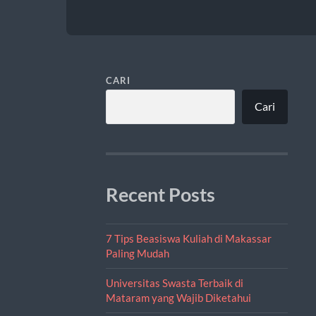
CARI
Cari
Recent Posts
7 Tips Beasiswa Kuliah di Makassar
Paling Mudah
Universitas Swasta Terbaik di
Mataram yang Wajib Diketahui