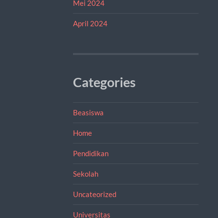
Mei 2024
April 2024
Categories
Beasiswa
Home
Pendidikan
Sekolah
Uncateorized
Universitas