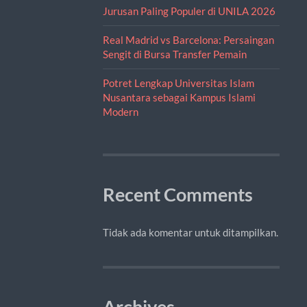
Jurusan Paling Populer di UNILA 2026
Real Madrid vs Barcelona: Persaingan
Sengit di Bursa Transfer Pemain
Potret Lengkap Universitas Islam
Nusantara sebagai Kampus Islami
Modern
Recent Comments
Tidak ada komentar untuk ditampilkan.
Archives