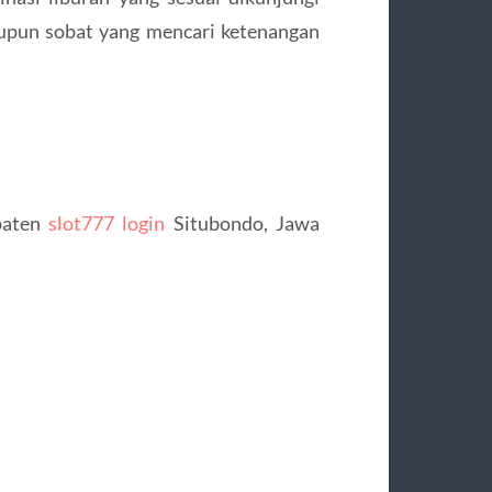
upun sobat yang mencari ketenangan
paten
slot777 login
Situbondo, Jawa