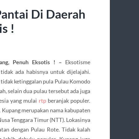
antai Di Daerah
s !
pang, Penuh Eksotis ! –
Eksotisme
tidak ada habisnya untuk dijelajahi.
 tidak ketinggalan pula Pulau Komodo
h, selain dua pulau tersebut ada juga
nesia yang mulai
rtp
beranjak populer.
ng. Kupang merupakan nama kabupaten
 Nusa Tenggara Timur (NTT). Lokasinya
atan dengan Pulau Rote. Tidak kalah
 lebih dahulu populer, Kupang juga