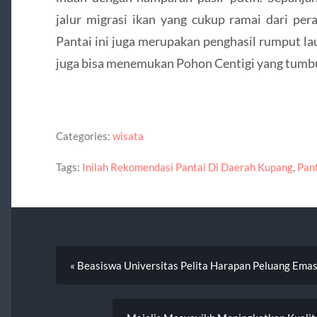
jalur migrasi ikan yang cukup ramai dari pe
Pantai ini juga merupakan penghasil rumput lau
juga bisa menemukan Pohon Centigi yang tumbuh
Categories:
wisata
Tags:
Inilah Rekomendasi Pantai Di Daerah Kupang
,
Pan
« Beasiswa Universitas Pelita Harapan Peluang Em