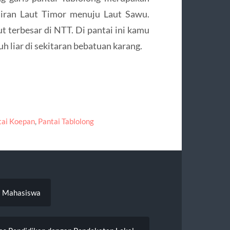
rairan Laut Timor menuju Laut Sawu.
t terbesar di NTT. Di pantai ini kamu
 liar di sekitaran bebatuan karang.
tai Koepan
,
Pantai Tablolong
as Mahasiswa