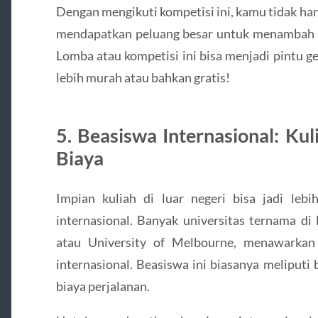
Dengan mengikuti kompetisi ini, kamu tidak h
mendapatkan peluang besar untuk menambah da
Lomba atau kompetisi ini bisa menjadi pintu g
lebih murah atau bahkan gratis!
5. Beasiswa Internasional: Kul
Biaya
Impian kuliah di luar negeri bisa jadi le
internasional. Banyak universitas ternama di 
atau University of Melbourne, menawarka
internasional. Beasiswa ini biasanya meliputi 
biaya perjalanan.