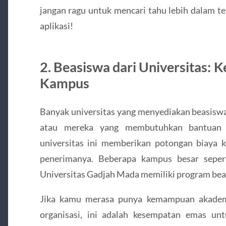
jangan ragu untuk mencari tahu lebih dalam te
aplikasi!
2. Beasiswa dari Universitas: 
Kampus
Banyak universitas yang menyediakan beasiswa
atau mereka yang membutuhkan bantuan fi
universitas ini memberikan potongan biaya k
penerimanya. Beberapa kampus besar sepert
Universitas Gadjah Mada memiliki program bea
Jika kamu merasa punya kemampuan akademis
organisasi, ini adalah kesempatan emas un