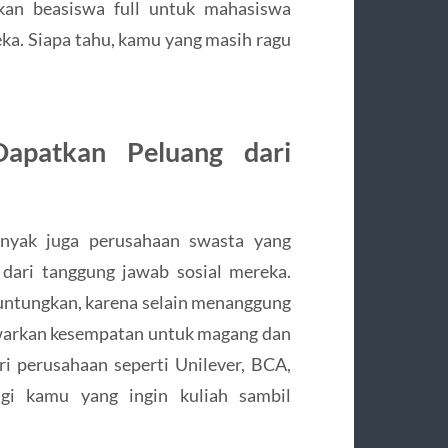
kan beasiswa full untuk mahasiswa
eka. Siapa tahu, kamu yang masih ragu
Dapatkan Peluang dari
anyak juga perusahaan swasta yang
dari tanggung jawab sosial mereka.
guntungkan, karena selain menanggung
awarkan kesempatan untuk magang dan
ri perusahaan seperti Unilever, BCA,
gi kamu yang ingin kuliah sambil