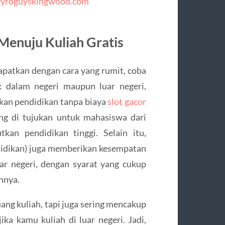
gyroguyskingwood.com
Menuju Kuliah Gratis
 dapatkan dengan cara yang rumit, coba
ik dalam negeri maupun luar negeri,
an pendidikan tanpa biaya
slot gacor
ang di tujukan untuk mahasiswa dari
kan pendidikan tinggi. Selain itu,
idikan) juga memberikan kesempatan
ar negeri, dengan syarat yang cukup
innya.
ang kuliah, tapi juga sering mencakup
ika kamu kuliah di luar negeri. Jadi,