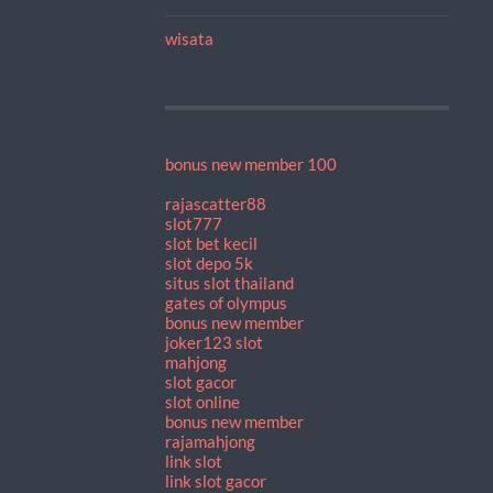
wisata
bonus new member 100
rajascatter88
slot777
slot bet kecil
slot depo 5k
situs slot thailand
gates of olympus
bonus new member
joker123 slot
mahjong
slot gacor
slot online
bonus new member
rajamahjong
link slot
link slot gacor