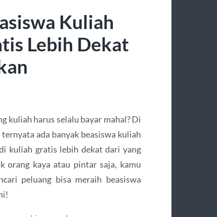
asiswa Kuliah
atis Lebih Dekat
rkan
g kuliah harus selalu bayar mahal? Di
 ternyata ada banyak beasiswa kuliah
 kuliah gratis lebih dekat dari yang
 orang kaya atau pintar saja, kamu
cari peluang bisa meraih beasiswa
ni!