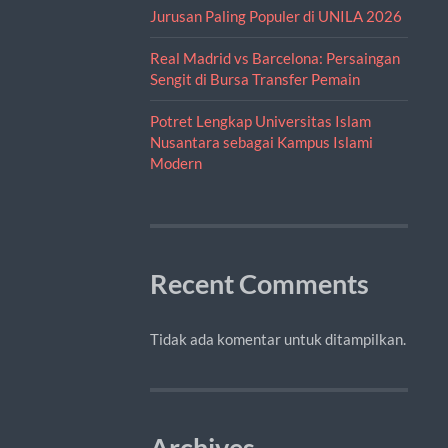
Jurusan Paling Populer di UNILA 2026
Real Madrid vs Barcelona: Persaingan
Sengit di Bursa Transfer Pemain
Potret Lengkap Universitas Islam
Nusantara sebagai Kampus Islami
Modern
Recent Comments
Tidak ada komentar untuk ditampilkan.
Archives