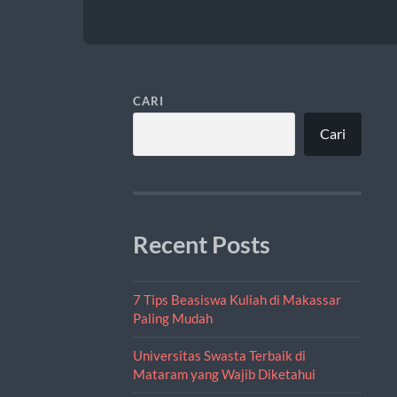
CARI
Cari
Recent Posts
7 Tips Beasiswa Kuliah di Makassar
Paling Mudah
Universitas Swasta Terbaik di
Mataram yang Wajib Diketahui