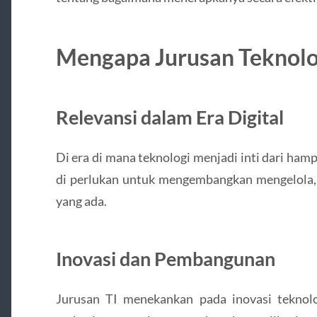
Mengapa Jurusan Teknolog
Relevansi dalam Era Digital
Di era di mana teknologi menjadi inti dari hamp
di perlukan untuk mengembangkan mengelola, 
yang ada.
Inovasi dan Pembangunan
Jurusan TI menekankan pada inovasi teknol