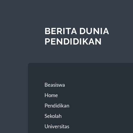
BERITA DUNIA
PENDIDIKAN
Beasiswa
Home
Pendidikan
Sekolah
Universitas