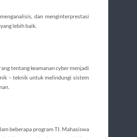
enganalisis, dan menginterprestasi
ang lebih baik.
rang tentang keamanan cyber menjadi
nik – teknik untuk melindungi sistem
nan.
alam beberapa program TI. Mahasiswa