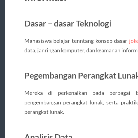
Dasar – dasar Teknologi
Mahasiswa belajar tenntang konsep dasar
jok
data, janringan komputer, dan keamanan inform
Pegembangan Perangkat Luna
Mereka di perkenalkan pada berbagai
pengembangan perangkat lunak, serta praktik
perangkat lunak.
Analisis Data