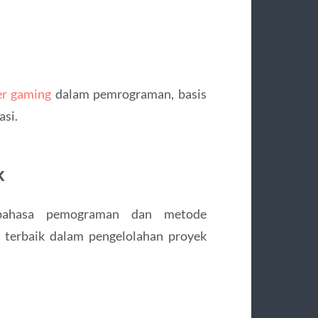
er gaming
dalam pemrograman, basis
asi.
k
 bahasa pemograman dan metode
 terbaik dalam pengelolahan proyek