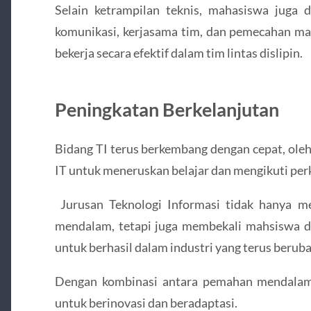
Selain ketrampilan teknis, mahasiswa juga d
komunikasi, kerjasama tim, dan pemecahan mas
bekerja secara efektif dalam tim lintas dislipin.
Peningkatan Berkelanjutan
Bidang TI terus berkembang dengan cepat, oleh 
IT untuk meneruskan belajar dan mengikuti per
Jurusan Teknologi Informasi tidak hanya m
mendalam, tetapi juga membekali mahsiswa d
untuk berhasil dalam industri yang terus berubah
Dengan kombinasi antara pemahan mendalam
untuk berinovasi dan beradaptasi.